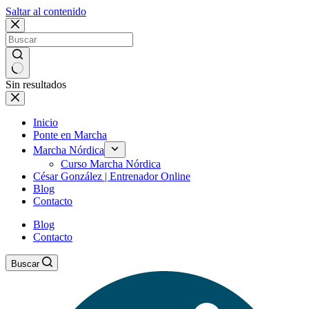
Saltar al contenido
Sin resultados
Inicio
Ponte en Marcha
Marcha Nórdica
Curso Marcha Nórdica
César González | Entrenador Online
Blog
Contacto
Blog
Contacto
Buscar