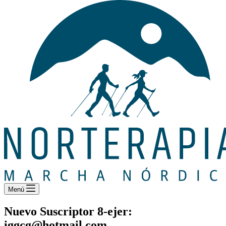
Menú
Nuevo Suscriptor 8-ejer:
iggcg@hotmail.com