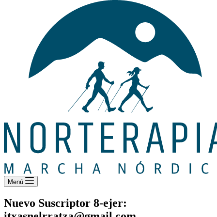
Menú
Nuevo Suscriptor 8-ejer:
itxasnelrratza@gmail.com