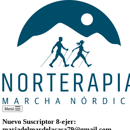
Menú
Nuevo Suscriptor 8-ejer:
mariadelmardelacasa79@gmail.com