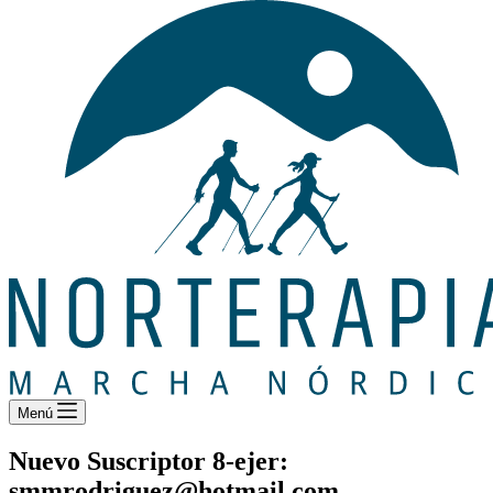
Menú
Nuevo Suscriptor 8-ejer:
smmrodriguez@hotmail.com