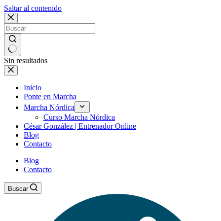
Saltar al contenido
Sin resultados
Inicio
Ponte en Marcha
Marcha Nórdica
Curso Marcha Nórdica
César González | Entrenador Online
Blog
Contacto
Blog
Contacto
Buscar