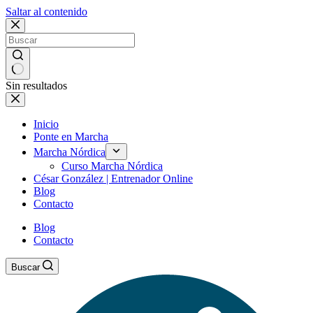
Saltar al contenido
Sin resultados
Inicio
Ponte en Marcha
Marcha Nórdica
Curso Marcha Nórdica
César González | Entrenador Online
Blog
Contacto
Blog
Contacto
Buscar