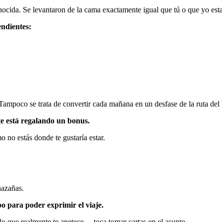
nocida. Se levantaron de la cama exactamente igual que tú o que yo es
endientes:
 Tampoco se trata de convertir cada mañana en un desfase de la ruta del
 te está regalando un bonus.
o no estás donde te gustaría estar.
hazañas.
o para poder exprimir el viaje.
r lo que realmente te apetece… toca tomar cartas en el asunto.