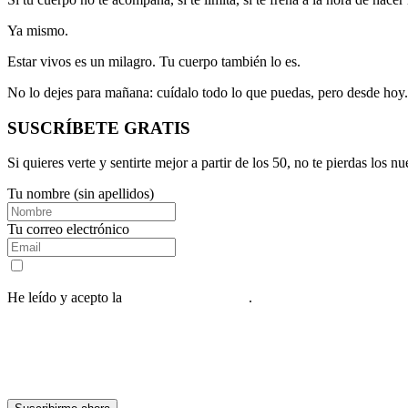
Ya mismo.
Estar vivos es un milagro. Tu cuerpo también lo es.
No lo dejes para mañana: cuídalo todo lo que puedas, pero desde hoy.
SUSCRÍBETE GRATIS
Si quieres verte y sentirte mejor a partir de los 50, no te pierdas los n
Tu nombre (sin apellidos)
Tu correo electrónico
He leído y acepto la
política de privacidad
.
Al suscribirte, recibirás nuestra guía y una serie de 5 correos diarios
Responsable: César González Díez, siendo la finalidad el envío de publicaciones 
gestionados por ManuelLago.com. Podrás ejercer tus derechos de Acceso, Rectifi