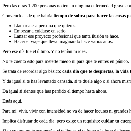
Pero las otras 1.200 personas no tenían ninguna enfermedad grave co
Convencidas de que habría
tiempo de sobra para hacer las cosas p
Llamar a esa persona que quieres.
Empezar a cuidarse en serio.
Lanzar ese proyecto profesional que tanta ilusión te hace.
Hacer el viaje que lleva imaginando hace varios años.
Pero ese día fue el último. Y no tenían ni idea.
No te cuento esto para meterte miedo ni para que te entres en pánico.
Se trata de recordar algo básico:
cada día que te despiertas, la vida
Y da igual si te has levantado cansada, si te duele algo o si ahora mism
Da igual si sientes que has perdido el tiempo hasta ahora.
Estás aquí.
Para mí, vivir, vivir con intensidad no va de hacer locuras ni grandes 
Implica disfrutar de cada día, pero exige un requisito:
cuidar tu cuerp
Si tu cuerpo no te acompaña, si te limita, si te frena a la hora de hace