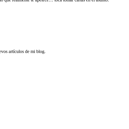
uevos artículos de mi blog.
 con consejos, además de nuestra newsletter semanal.
así como correos comerciales. La legitimación es gracias a tu consentimiento. Desti
cación, Limitación o Suprimir tus datos en info@norterapia.com