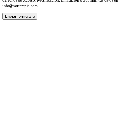
derechos de Acceso, Rectificación, Limitación o Suprimir tus datos en
info@norterapia.com
Enviar formulario