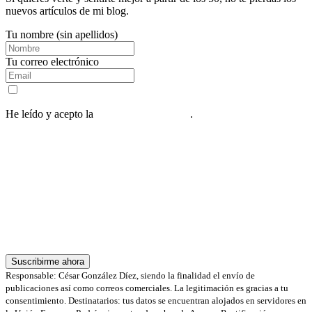
nuevos artículos de mi blog.
Tu nombre (sin apellidos)
Tu correo electrónico
He leído y acepto la
política de privacidad
.
Al suscribirte, recibirás nuestra guía y una serie de 5 correos diarios
con consejos, además de nuestra newsletter semanal.
Responsable: César González Díez, siendo la finalidad el envío de
publicaciones así como correos comerciales. La legitimación es gracias a tu
consentimiento. Destinatarios: tus datos se encuentran alojados en servidores en
la Unión Europea gestionados por ManuelLago.com. Podrás ejercer tus
derechos de Acceso, Rectificación, Limitación o Suprimir tus datos en
info@norterapia.com
Suscribirme ahora
Responsable: César González Díez, siendo la finalidad el envío de
publicaciones así como correos comerciales. La legitimación es gracias a tu
consentimiento. Destinatarios: tus datos se encuentran alojados en servidores en