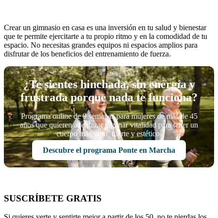
Crear un gimnasio en casa es una inversión en tu salud y bienestar
que te permite ejercitarte a tu propio ritmo y en la comodidad de tu
espacio. No necesitas grandes equipos ni espacios amplios para
disfrutar de los beneficios del entrenamiento de fuerza.
¿Te sientes hinchada, sin energía y
frustrada porque nada te funciona?
Programa online de 9 semanas para mujeres de más de 45
años que quieren adelgazar y ganar vitalidad para tener un
cuerpo más sano, fuerte y estético.
Descubre el programa Ponte en Marcha
SUSCRÍBETE GRATIS
Si quieres verte y sentirte mejor a partir de los 50, no te pierdas los