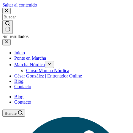
Saltar al contenido
Sin resultados
Inicio
Ponte en Marcha
Marcha Nórdica
Curso Marcha Nórdica
César González | Entrenador Online
Blog
Contacto
Blog
Contacto
Buscar