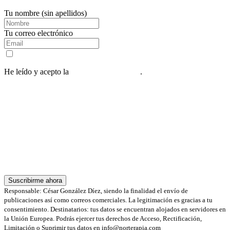
Tu nombre (sin apellidos)
Tu correo electrónico
He leído y acepto la
política de privacidad
.
Al suscribirte, recibirás nuestra guía y una serie de 5 correos diarios
con consejos, además de nuestra newsletter semanal.
Responsable: César González Díez, siendo la finalidad el envío de
publicaciones así como correos comerciales. La legitimación es gracias a tu
consentimiento. Destinatarios: tus datos se encuentran alojados en servidores en
la Unión Europea gestionados por ManuelLago.com. Podrás ejercer tus
derechos de Acceso, Rectificación, Limitación o Suprimir tus datos en
info@norterapia.com
Suscribirme ahora
Responsable: César González Díez, siendo la finalidad el envío de
publicaciones así como correos comerciales. La legitimación es gracias a tu
consentimiento. Destinatarios: tus datos se encuentran alojados en servidores en
la Unión Europea. Podrás ejercer tus derechos de Acceso, Rectificación,
Limitación o Suprimir tus datos en info@norterapia.com