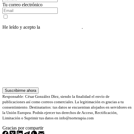
Tu correo electrónico
He leído y acepto la
política de privacidad
.
Al suscribirte, recibirás nuestra guía y una serie de 5 correos diarios
con consejos, además de nuestra newsletter semanal.
Responsable: César González Díez, siendo la finalidad el envío de
publicaciones así como correos comerciales. La legitimación es gracias a tu
consentimiento. Destinatarios: tus datos se encuentran alojados en servidores en
la Unión Europea gestionados por ManuelLago.com. Podrás ejercer tus
derechos de Acceso, Rectificación, Limitación o Suprimir tus datos en
info@norterapia.com
Suscribirme ahora
Responsable: César González Díez, siendo la finalidad el envío de
publicaciones así como correos comerciales. La legitimación es gracias a tu
consentimiento. Destinatarios: tus datos se encuentran alojados en servidores en
la Unión Europea. Podrás ejercer tus derechos de Acceso, Rectificación,
Limitación o Suprimir tus datos en info@norterapia.com
Gracias por compartir